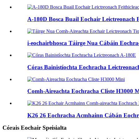
A-180D Bosca Buail Eochair Leictreonach F
i-eochairbhosca Táirge Nua Cábáin Eochrach
Córas Bainistíochta Eochracha Leictreona
Comh-Aireachta Eochracha Cliste H3000 M
K26 26 Eochracha Acmhainn Cábán Eochrac
Córais Eochair Speisialta