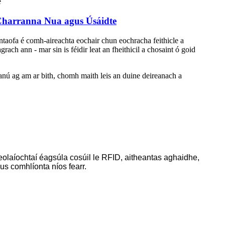
Charranna Nua agus Úsáidte
iontaofa é comh-aireachta eochair chun eochracha feithicle a
rach ann - mar sin is féidir leat an fheithicil a chosaint ó goid
rianú ag am ar bith, chomh maith leis an duine deireanach a
eolaíochtaí éagsúla cosúil le RFID, aitheantas aghaidhe,
us comhlíonta níos fearr.