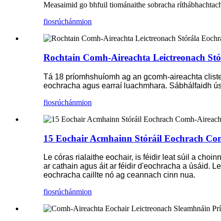
Measaimid go bhfuil tiománaithe sobracha ríthábhachtach 
fiosrúchán
mion
Rochtain Comh-Aireachta Leictreonach Stó
Tá 18 príomhshuíomh ag an gcomh-aireachta cliste eo
eochracha agus earraí luachmhara. Sábhálfaidh ú
fiosrúchán
mion
15 Eochair Acmhainn Stóráil Eochrach Comh
Le córas rialaithe eochair, is féidir leat súil a cho
ar cathain agus áit ar féidir d'eochracha a úsáid.
eochracha caillte nó ag ceannach cinn nua.
fiosrúchán
mion