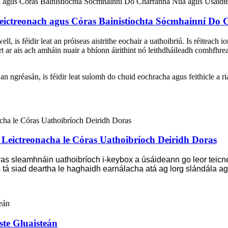
ictreonach agus Córas Bainistíochta Sócmhainní Do 
l, is féidir leat an próiseas aistrithe eochair a uathoibriú. Is réiteach 
rt ar ais ach amháin nuair a bhíonn áirithint nó leithdháileadh comhfhreag
 an ngréasán, is féidir leat suíomh do chuid eochracha agus feithicle a 
eictreonacha le Córas Uathoibríoch Deiridh Doras
oras sleamhnáin uathoibríoch i-keybox a úsáideann go leor teicn
tá siad deartha le haghaidh earnálacha atá ag lorg slándála ag
ste Gluaisteán