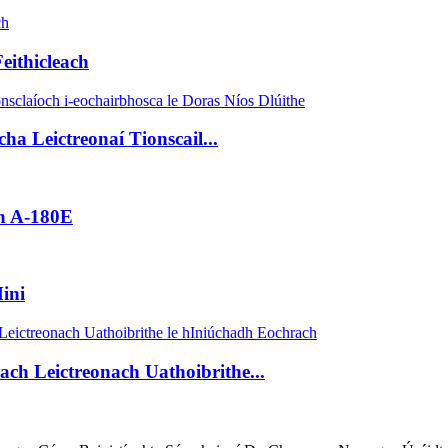
eithicleach
a Leictreonaí Tionscail...
ch A-180E
ini
h Leictreonach Uathoibrithe...