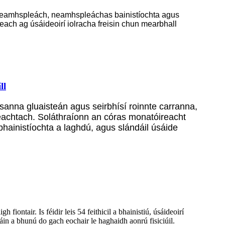
 neamhspleách, neamhspleáchas bainistíochta agus
ch ag úsáideoirí iolracha freisin chun mearbhall
ll
osanna gluaisteán agus seirbhísí roinnte carranna,
ifeachtach. Soláthraíonn an córas monatóireacht
 bhainistíochta a laghdú, agus slándáil úsáide
fiontair. Is féidir leis 54 feithicil a bhainistiú, úsáideoirí
dáin a bhunú do gach eochair le haghaidh aonrú fisiciúil.