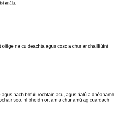
sí anála.
fige na cuideachta agus cosc ​​a chur ar chailliúint
r leo agus nach bhfuil rochtain acu, agus rialú a dhéanamh
eochair seo, ní bheidh ort am a chur amú ag cuardach