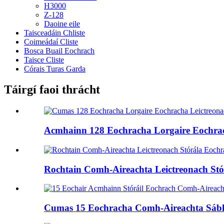
H3000
Z-128
Daoine eile
Taisceadáin Chliste
Coimeádaí Cliste
Bosca Buail Eochrach
Taisce Cliste
Córais Turas Garda
Táirgí faoi thrácht
Acmhainn 128 Eochracha Lorgaire Eochrach
Rochtain Comh-Aireachta Leictreonach Stó
Cumas 15 Eochracha Comh-Aireachta Sábhái