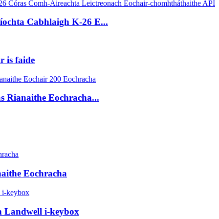
tíochta Cabhlaigh K-26 E...
 is faide
s Rianaithe Eochracha...
naithe Eochracha
h Landwell i-keybox