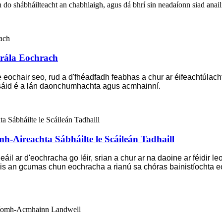
do shábháilteacht an chabhlaigh, agus dá bhrí sin neadaíonn siad anailí
rála Eochrach
chair seo, rud a d'fhéadfadh feabhas a chur ar éifeachtúlacht oi
sáid é a lán daonchumhachta agus acmhainní.
-Aireachta Sábháilte le Scáileán Tadhaill
inneáil ar d'eochracha go léir, srian a chur ar na daoine ar féidi
 Leis an gcumas chun eochracha a rianú sa chóras bainistíochta 