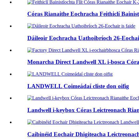
Córas Rianaithe Eochracha Feithiclí Bainis
Dáileoir Eochracha Uathoibríoch 26-Eochair
Monarcha Direct Landwell XL i-bosca Córa
LANDWELL Coimeádaí cliste don oifig
Landwell i-keybox Córas Leictreonach Ria
Caibinéid Eochair Dhigiteacha Leictreonac