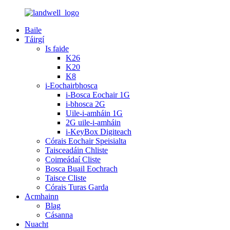
Baile
Táirgí
Is faide
K26
K20
K8
i-Eochairbhosca
i-Bosca Eochair 1G
i-bhosca 2G
Uile-i-amháin 1G
2G uile-i-amháin
i-KeyBox Digiteach
Córais Eochair Speisialta
Taisceadáin Chliste
Coimeádaí Cliste
Bosca Buail Eochrach
Taisce Cliste
Córais Turas Garda
Acmhainn
Blag
Cásanna
Nuacht