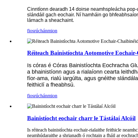
Cinntíonn dearadh 14 doirse neamhspleácha pop-u
slándáil gach eochair. Ní hamháin go bhfeabhsaíon
lárnach a sheachaint.
fiosrúchán
mion
Réiteach Bainistíochta Aotomotive Eochair-
Is córas é Córas Bainistíochta Eochracha Glua
a bhainistíonn agus a rialaíonn cearta leith
fíor-ama, rialú iargúlta, agus gnéithe slándál
feithiclí a fheabhsú.
fiosrúchán
mion
Bainistíocht eochair charr le Tástálaí Alcóil
Is réiteach bainistíochta eochair-rialaithe feithicle neamhc
neamhúdaraithe a shrianadh ó rochtain a fháil ar eochracha