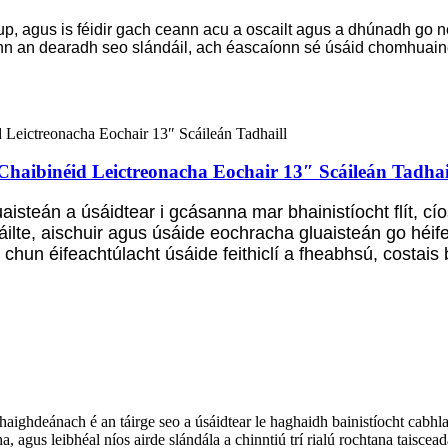
p, agus is féidir gach ceann acu a oscailt agus a dhúnadh go
n an dearadh seo slándáil, ach éascaíonn sé úsáid chomhuainea
Chaibinéid Leictreonacha Eochair 13″ Scáileán Tadhai
isteán a úsáidtear i gcásanna mar bhainistíocht flít, cí
dháilte, aischuir agus úsáide eochracha gluaisteán go hé
a chun éifeachtúlacht úsáide feithiclí a fheabhsú, costais
haighdeánach é an táirge seo a úsáidtear le haghaidh bainistíocht cabhlaigh 
, agus leibhéal níos airde slándála a chinntiú trí rialú rochtana taiscea