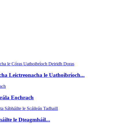
a Leictreonacha le Uathoibríoch...
rála Eochrach
lte le Dteagmháil...