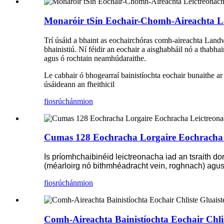
Monaróir tSín Eochair-Chomh-Aireachta Le
Trí úsáid a bhaint as eochairchóras comh-aireachta Landwel
bhainistiú. Ní féidir an eochair a aisghabháil nó a thabhai
agus ó rochtain neamhúdaraithe.
Le cabhair ó bhogearraí bainistíochta eochair bunaithe ar
úsáideann an fheithicil
fiosrúchán
mion
Cumas 128 Eochracha Lorgaire Eochracha L
Is príomhchaibinéid leictreonacha iad an tsraith d
(méarloirg nó bithmhéadracht vein, roghnach) agus 
fiosrúchán
mion
Comh-Aireachta Bainistíochta Eochair Chli