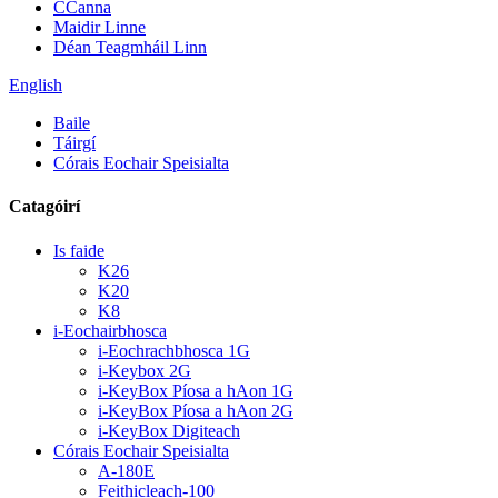
CCanna
Maidir Linne
Déan Teagmháil Linn
English
Baile
Táirgí
Córais Eochair Speisialta
Catagóirí
Is faide
K26
K20
K8
i-Eochairbhosca
i-Eochrachbhosca 1G
i-Keybox 2G
i-KeyBox Píosa a hAon 1G
i-KeyBox Píosa a hAon 2G
i-KeyBox Digiteach
Córais Eochair Speisialta
A-180E
Feithicleach-100